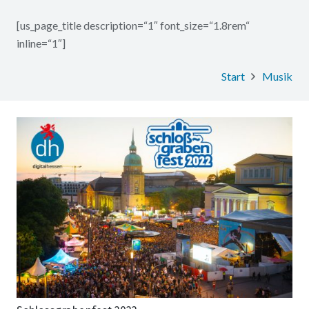
[us_page_title description=“1″ font_size=“1.8rem“
inline=“1″]
Start
Musik