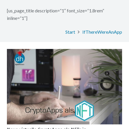
[us_page_title description=“1″ font_size=“1.8rem“
inline=“1″]
Start
IfThereWereAnApp