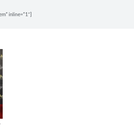
em“ inline=“1″]
y