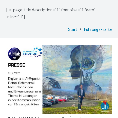
[us_page_title description=“1″ font_size=“1.8rem“
inline=“1″]
Start
Führungskräfte