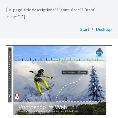
[us_page_title description=“1″ font_size=“1.8rem“
inline=“1″]
Start
Desktop