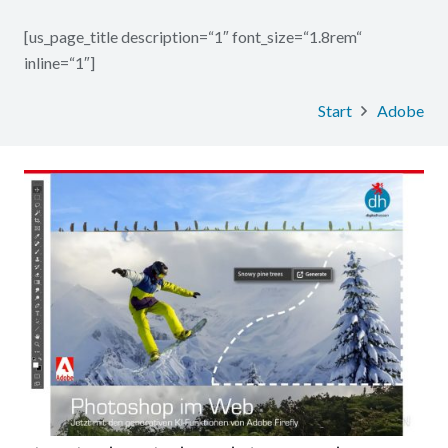
[us_page_title description=“1″ font_size=“1.8rem“
inline=“1″]
Start
Adobe