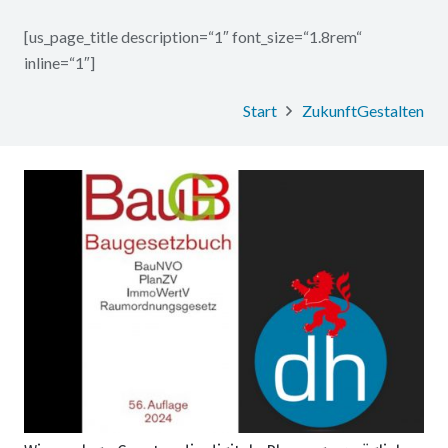
[us_page_title description=“1″ font_size=“1.8rem“
inline=“1″]
Start
ZukunftGestalten