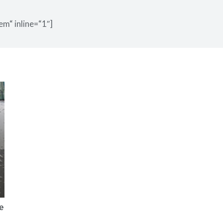
em“ inline=“1″]
e