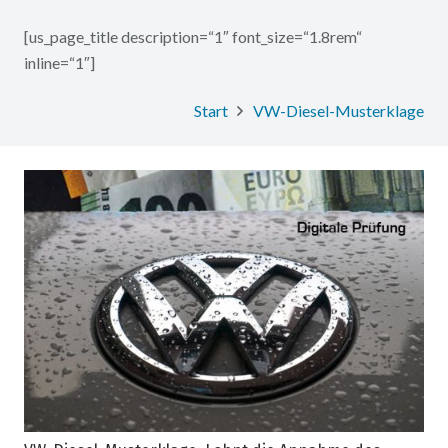
[us_page_title description=“1″ font_size=“1.8rem“
inline=“1″]
Start
VW-Diesel-Musterklage