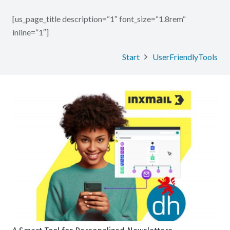
[us_page_title description=“1″ font_size=“1.8rem“
inline=“1″]
Start
UserFriendlyTools