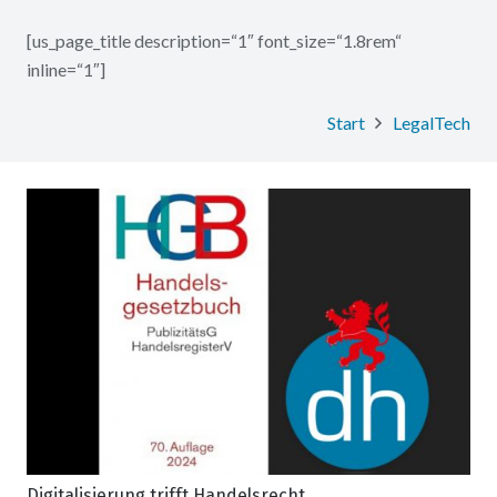
[us_page_title description=“1″ font_size=“1.8rem“
inline=“1″]
Start
LegalTech
Digitalisierung trifft Handelsrecht