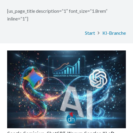
[us_page_title description=“1″ font_size=“1.8rem“
inline=“1″]
Start
KI-Branche