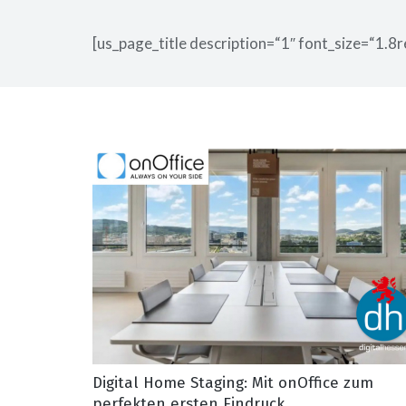
[us_page_title description=“1″ font_size=“1.8r
Digital Home Staging: Mit onOffice zum
perfekten ersten Eindruck