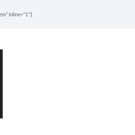
em“ inline=“1″]