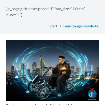
[us_page_title description=“1″ font_size=“1.8rem“
inline=“1″]
Start
Feuerzangenbowle 4.0