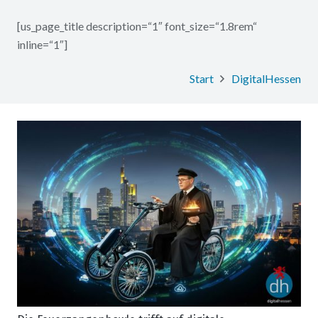
[us_page_title description=“1″ font_size=“1.8rem“
inline=“1″]
Start
DigitalHessen