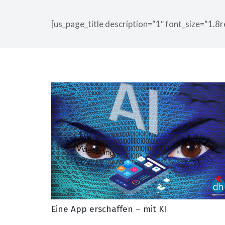
[us_page_title description=“1″ font_size=“1.8r
Eine App erschaffen – mit KI