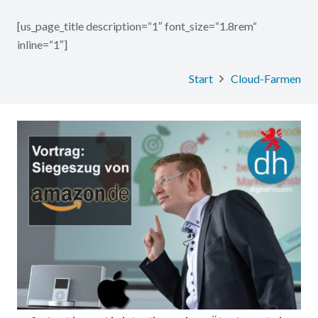
[us_page_title description=“1″ font_size=“1.8rem“
inline=“1″]
Start
Cloud-Farmen