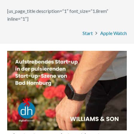
[us_page_title description=“1″ font_size=“1.8rem“
inline=“1″]
Start
Apple Watch